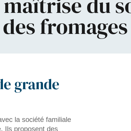
 maîtrise du s
des fromages
de grande
vec la société familiale
. Ils proposent des