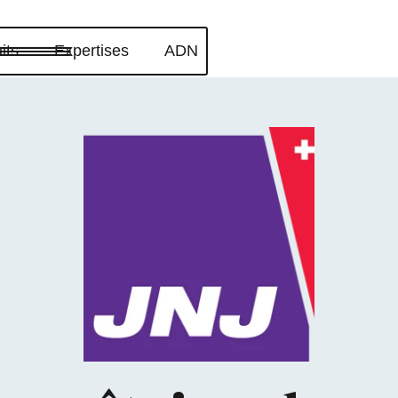
its
Expertises
ADN