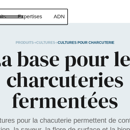
its
Expertises
ADN
PRODUITS
CULTURES
CULTURES POUR CHARCUTERIE
a base pour l
charcuteries
fermentées
tures pour la chacuterie permettent de cont
ion, la saveur, la flore de surface et la biop