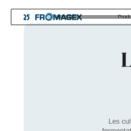
Produ
L
Les cul
fermentat