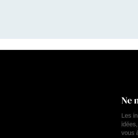
Ne 
Les i
idées,
vous à