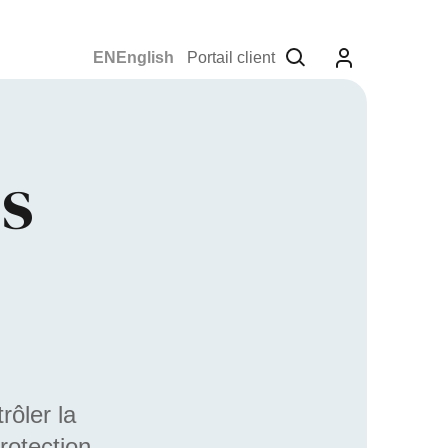
English
Portail client
es
rôler la
rotection.